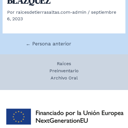
BLÁZQUEZ
Por
raicesdetierrasaltas.com-admin
/
septiembre
6, 2023
Navegación
←
Persona anterior
de
entradas
Raíces
Preinventario
Archivo Oral