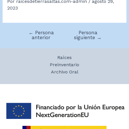
Por
raicesdetierrasaltas.com-admin
/
agosto 29,
2023
←
Persona
Persona
Navegación
anterior
siguiente
→
de
entradas
Raíces
Preinventario
Archivo Oral