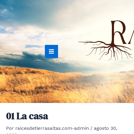
Ir
al
contenido
Main
Menu
01 La casa
Por
raicesdetierrasaltas.com-admin
/
agosto 30,