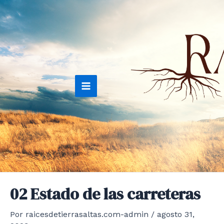
Ir
al
contenido
Main
Menu
02 Estado de las carreteras
Por
raicesdetierrasaltas.com-admin
/
agosto 31,