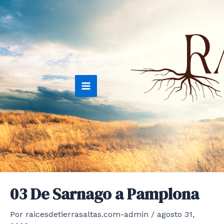
Ir
al
contenido
Main
Menu
03 De Sarnago a Pamplona
Por
raicesdetierrasaltas.com-admin
/
agosto 31,