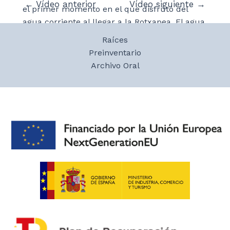
Navegación
←
Vídeo anterior
Vídeo siguiente
→
el primer momento en el que disfrutó del
de
agua corriente al llegar a la Rotxapea. El agua
entradas
era un recurso principal en Sarnago a pesar
Raíces
de tener que ir al pozo a por ella a diario, por
Preinventario
lo que mantiene un recuerdo especial de su
Archivo Oral
llegada a la Rotxapea.