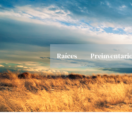
Ir
al
contenido
Raíces
Preinventari