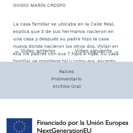
OVIDIO MARÍN CRESPO
La casa familiar se ubicaba en la Calle Real,
explica que 5 de sus hermanos nacieron en
una casa y después su padre hizo la casa
nueva donde nacieron los otros dos. Vivían en
Navegación
←
Vídeo anterior
Vídeo siguiente
→
ella los padres con sus 7 hijos e hijas. Su casa
de
familiar se mantiene tal y como era, excepto
entradas
por los bajos, porque antaño tenían animales
Raíces
en las cuadras y actualmente las han
Preinventario
habilitado como vivienda. En casa tenían
Archivo Oral
caballerías y ovejas. En la casa anexa, antigua
casa de la familia, tenían los cerdos. Los
mulos se alimentaban con hierba, cebada y
paja y las ovejas se alimentaban con cereal,
pero no utilizaban trigo por su escasez
durante la Posguerra.