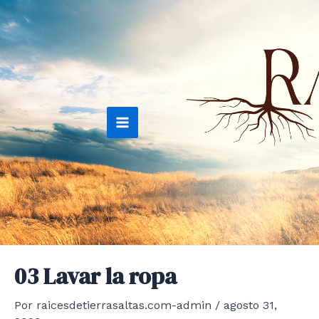
Ir
al
contenido
Main
Menu
03 Lavar la ropa
Por
raicesdetierrasaltas.com-admin
/
agosto 31,