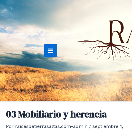
Ir
al
contenido
Main
Menu
03 Mobiliario y herencia
Por
raicesdetierrasaltas.com-admin
/
septiembre 1,