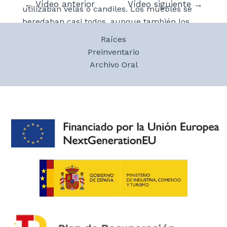
Navegación
←
Vídeo anterior
Vídeo siguiente
→
utilizaban velas o candiles. Los muebles se
de
heredaban casi todos, aunque también los
entradas
compraban. La casa familiar la heredaron los
Raíces
dos hermanos ya que su hermana se fue a
Preinventario
vivir a Zaragoza. Su abuelo vivió con sus
Archivo Oral
padres y los nietos hasta que falleció.