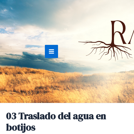
Ir
al
contenido
Main
Menu
03 Traslado del agua en
botijos