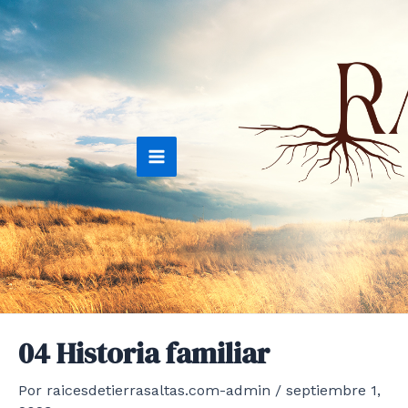
Ir
al
contenido
Main
Menu
04 Historia familiar
Por
raicesdetierrasaltas.com-admin
/
septiembre 1,