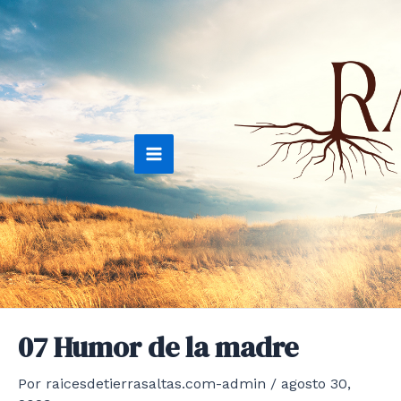
Ir
al
contenido
Main
Menu
07 Humor de la madre
Por
raicesdetierrasaltas.com-admin
/
agosto 30,