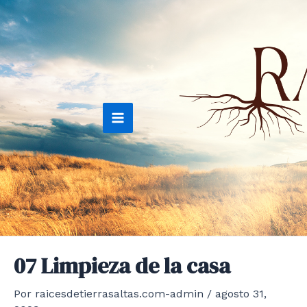
Ir
al
contenido
Main
Menu
07 Limpieza de la casa
Por
raicesdetierrasaltas.com-admin
/
agosto 31,