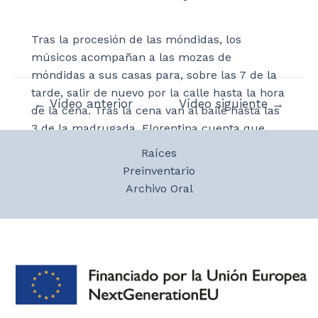
Tras la procesión de las móndidas, los
músicos acompañan a las mozas de
móndidas a sus casas para, sobre las 7 de la
tarde, salir de nuevo por la calle hasta la hora
Navegación
←
Vídeo anterior
Vídeo siguiente
→
de la cena. Tras la cena van al baile hasta las
de
3 de la madrugada. Florentina cuenta que
entradas
cuando ella fue móndida tenía 30 años y que,
Raíces
entonces, sólo podían ser móndidas las
Preinventario
jóvenes entre 18 y 30 años. Una amiga y ella
Archivo Oral
ya tenían los 30, pero como nunca habían
realizado este papel en el Ayuntamiento
hicieron trampa para que pudieran ser
móndidas. El día de San Pedro, el patrón,
también es día festivo y en víspera hay baile.