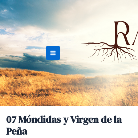
Ir
al
contenido
Main
Menu
07 Móndidas y Virgen de la
Peña