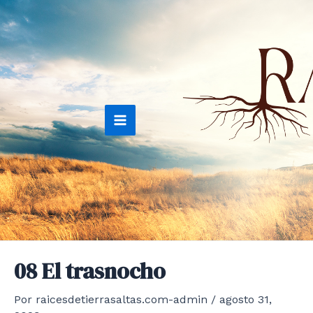
Ir
al
contenido
Main
Menu
08 El trasnocho
Por
raicesdetierrasaltas.com-admin
/
agosto 31,