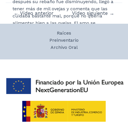
después su rebaño fue disminuyendo, llegó a
tener más de mil ovejas y comenta que las
Navegación
←
Vídeo anterior
Vídeo siguiente
→
cuidaba bastante mal, porque no quería
de
alimentar bien a las ovejas. El amo se
entradas
encargaba de vender los corderos y no era
Raíces
muy bueno haciendo negocios. Sus hermanos
Preinventario
dejaron de trabajar con él porque el amo se
Archivo Oral
gastaba mucho dinero.