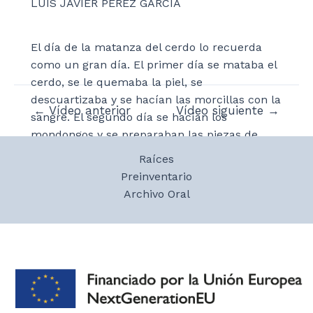
LUIS JAVIER PÉREZ GARCÍA
El día de la matanza del cerdo lo recuerda
como un gran día. El primer día se mataba el
cerdo, se le quemaba la piel, se
descuartizaba y se hacían las morcillas con la
Navegación
←
Vídeo anterior
Vídeo siguiente
→
sangre. El segundo día se hacían los
de
mondongos y se preparaban las piezas de
entradas
carne y los jamones. Había un matarife y las
Raíces
mujeres de la casa se encargaban de los
Preinventario
mondongos. La familia se acercaba este día a
Archivo Oral
ayudar en las tareas que conllevaban la
matanza. El presente se le repartía al
matarife. Los chorizos y demás los colgaban
en el somero. Los jamones se curaban. Los
cerdos los alimentaban con patatas y sobras
de comida. Guardaban lechones de los partos
para criar cerdos.