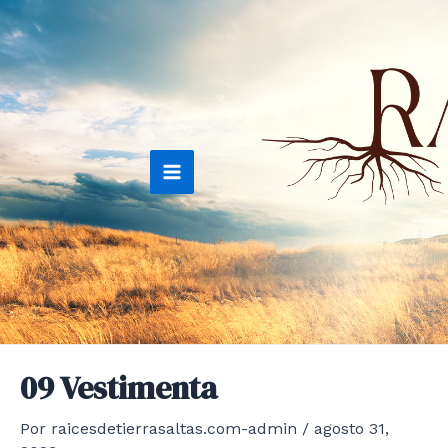
Ir
al
contenido
Main
Menu
09 Vestimenta
Por
raicesdetierrasaltas.com-admin
/
agosto 31,