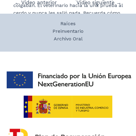
Navegación
←
Vídeo anterior
Vídeo siguiente
→
colgaban. El veterinario hacía la una prueba al
de
cerdo y nunca les salió nada. Recuerda cómo
entradas
preparaban los chorizos y los salchichones,
Raíces
echaban el pimentón y la sal a ojo. De los
Preinventario
cerdos también debían pagar las requisas al
Archivo Oral
Ayuntamiento.