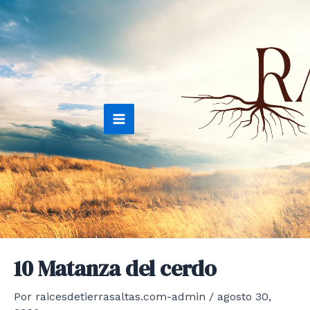
Ir
al
contenido
Main
Menu
10 Matanza del cerdo
Por
raicesdetierrasaltas.com-admin
/
agosto 30,