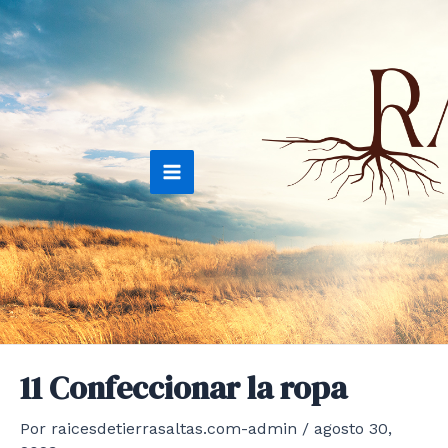
Ir
al
contenido
Main
Menu
11 Confeccionar la ropa
Por
raicesdetierrasaltas.com-admin
/
agosto 30,