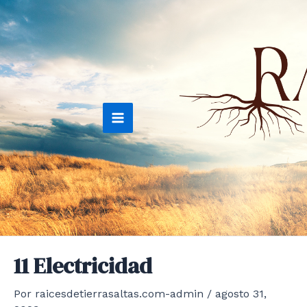
Ir
al
contenido
Main
Menu
11 Electricidad
Por
raicesdetierrasaltas.com-admin
/
agosto 31,