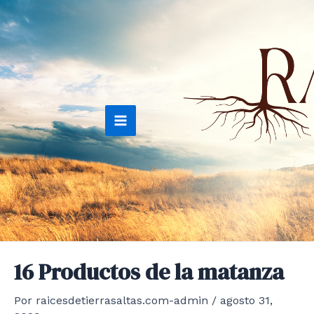
Ir
al
contenido
Main
Menu
16 Productos de la matanza
Por
raicesdetierrasaltas.com-admin
/
agosto 31,