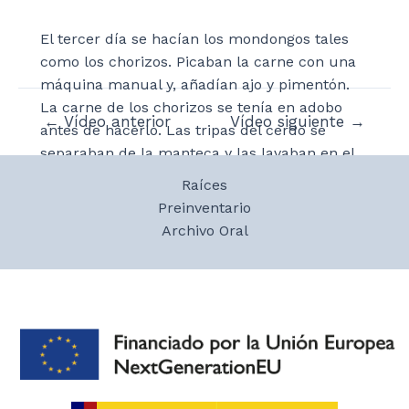
El tercer día se hacían los mondongos tales
como los chorizos. Picaban la carne con una
máquina manual y, añadían ajo y pimentón.
La carne de los chorizos se tenía en adobo
Navegación
←
Vídeo anterior
Vídeo siguiente
→
antes de hacerlo. Las tripas del cerdo se
de
separaban de la manteca y las lavaban en el
entradas
rio. Explica que las morcillas se cosían para
Raíces
meter la carne dentro de las tripas, pero los
Preinventario
chorizos los ataban en las puntas. El cuarto
Archivo Oral
día cogían la manteca para hacer tortas y
chistorra. Muchas veces usaban la vejiga para
guardar la manteca o los mozos la hinchaban
para usarla como balón. Habla de los tipos de
embutido que hacían según la calidad de la
carne.