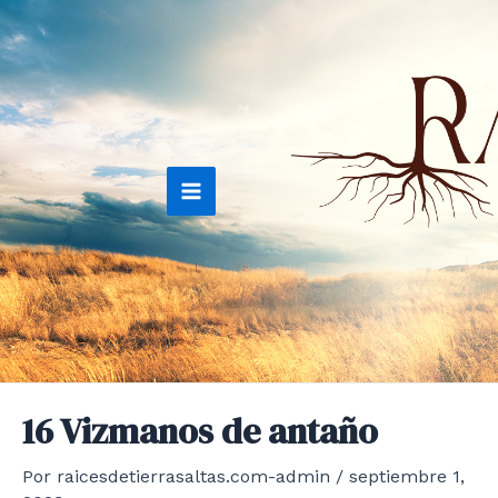
Ir
al
contenido
Main
Menu
16 Vizmanos de antaño
Por
raicesdetierrasaltas.com-admin
/
septiembre 1,