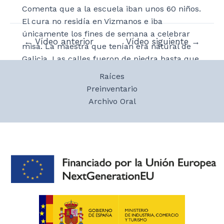
Comenta que a la escuela iban unos 60 niños.
El cura no residía en Vizmanos e iba
únicamente los fines de semana a celebrar
Navegación
←
Vídeo anterior
Vídeo siguiente
→
misa. La maestra que tenían era natural de
de
Galicia. Las calles fueron de piedra hasta que
entradas
se puso el agua corriente en las casas y
Raíces
cuando nevaba tenían que salir con la pala a
Preinventario
abrir paso. Las casas antaño estaban más
Archivo Oral
estropeadas y hace unos 20 años los vecinos
fueron arreglando sus casas. Cuando era
pequeño había muy pocas flores y por la calle
solía haber perros.