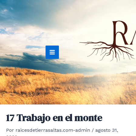
Ir
al
contenido
Main
Menu
17 Trabajo en el monte
Por
raicesdetierrasaltas.com-admin
/
agosto 31,