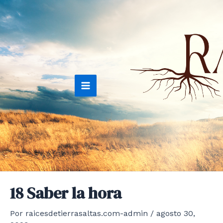
Ir
al
contenido
Main
Menu
18 Saber la hora
Por
raicesdetierrasaltas.com-admin
/
agosto 30,