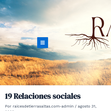
Ir
al
contenido
Main
Menu
19 Relaciones sociales
Por
raicesdetierrasaltas.com-admin
/
agosto 31,