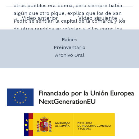
otros pueblos era buena, pero siempre había
algún que otro pique, explica que los de San
Navegación
←
Vídeo anterior
Vídeo siguiente
→
Pedro se sentían la capital de la comarca y los
de
de otros pueblos se referían a ellos como los
entradas
chulos de San Pedro. Dentro del mismo
Raíces
pueblo también había piques según los
Preinventario
barrios, como los existentes entre el barrio de
Archivo Oral
arriba y el de abajo, según explica Dolores. No
recuerda que hubiese motes, pero habla
sobre una epístola San Pedro