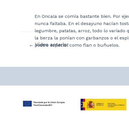
En Oncala se comía bastante bien. Por ej
nunca faltaba. En el desayuno hacían to
legumbre, patatas, arroz, todo lo variad
la berza la ponían con garbanzos o el es
Navegación
←
Vídeo anterior
postre especial como flan o buñuelos.
de
entradas