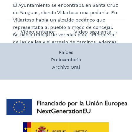
El Ayuntamiento se encontraba en Santa Cruz
de Yanguas, siendo Villartoso una pedanía. En
Villartoso había un alcalde pedáneo que
representaba al pueblo a modo de concejal.
Navegación
←
Vídeo anterior
Vídeo siguiente
→
Se hacía trabajo de veredas para la limpieza
de
de las calles y el arreglo de caminos. Además,
entradas
se hacían trabajos para la comunidad,
Raíces
limpiaban las calles, arreglaban o limpiaban
Preinventario
la fuente, arreglaban las alambradas de los
Archivo Oral
pastos comunales y demás. Había pastos
comunales y se sorteaban lotes de leña
extraídos del Monte de Santa Cruz,
necesitando las caballerías para tirar de la
leña.