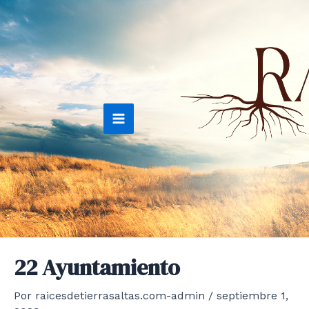
Ir
al
contenido
Main
Menu
22 Ayuntamiento
Por
raicesdetierrasaltas.com-admin
/
septiembre 1,