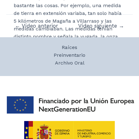
bastante las cosas. Por ejemplo, una medida
de tierra en extensión variaba, tan solo había
5 kilómetros de Magaña a Villarraso y las
Navegación
←
Vídeo anterior
Vídeo siguiente
→
medidas cambiaban. Las medidas tenían
de
distinto nombre y señala la yugada, la onza,
entradas
las libras y las arrobas. Estas tres últimas
Raíces
medidas las conoció en la fragua del herrero.
Preinventario
De lo que ha leído en los archivos habla de
Archivo Oral
una cantina que se subastaba donde el precio
del vino se fijaba en una cantidad establecida
por el Ayuntamiento. Los molinos también se
sacaban a subasta.