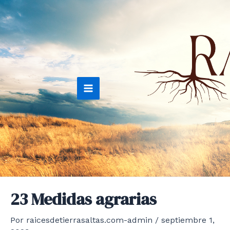
Ir
al
contenido
Main
Menu
23 Medidas agrarias
Por
raicesdetierrasaltas.com-admin
/
septiembre 1,