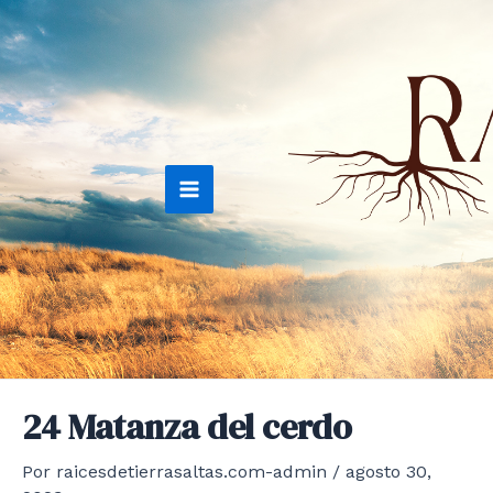
Ir
al
contenido
Main
Menu
24 Matanza del cerdo
Por
raicesdetierrasaltas.com-admin
/
agosto 30,