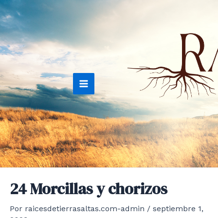
Ir
al
contenido
Main
Menu
24 Morcillas y chorizos
Por
raicesdetierrasaltas.com-admin
/
septiembre 1,