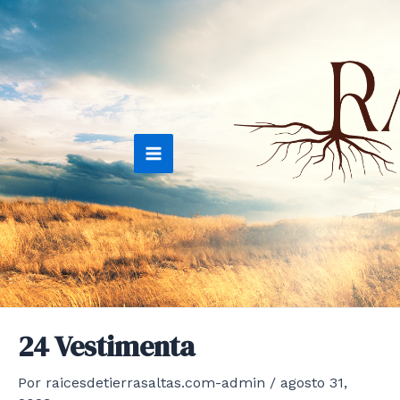
Ir
al
contenido
Main
Menu
24 Vestimenta
Por
raicesdetierrasaltas.com-admin
/
agosto 31,