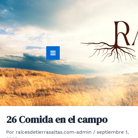
Ir
al
contenido
Main
Menu
26 Comida en el campo
Por
raicesdetierrasaltas.com-admin
/
septiembre 1,