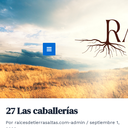
Ir
al
contenido
Main
Menu
27 Las caballerías
Por
raicesdetierrasaltas.com-admin
/
septiembre 1,