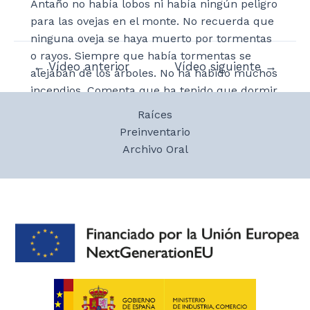
Antaño no había lobos ni había ningún peligro
para las ovejas en el monte. No recuerda que
ninguna oveja se haya muerto por tormentas
o rayos. Siempre que había tormentas se
Navegación
←
Vídeo anterior
Vídeo siguiente
→
alejaban de los árboles. No ha habido muchos
de
incendios. Comenta que ha tenido que dormir
entradas
muchas veces con las ovejas hiciera el tiempo
Raíces
que hiciese. A través de la Mesta no tenían
Preinventario
ningún tipo de problema atravesando los
Archivo Oral
campos. Habla de los portugueses que
pasaban a España para practicar el
contrabando, sobre todo, de leche y café.