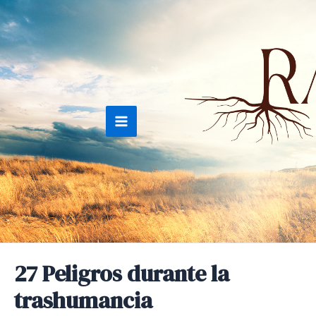
Ir
al
contenido
Main
Menu
27 Peligros durante la
trashumancia