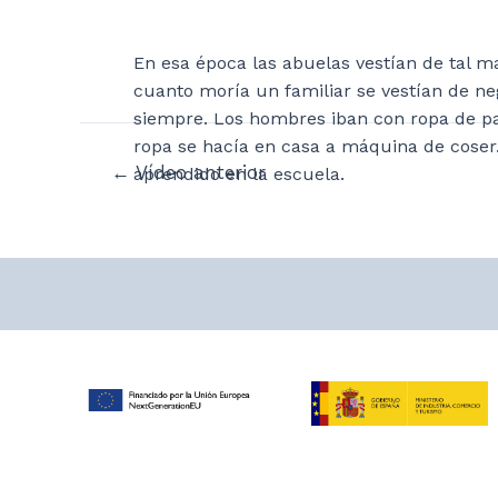
En esa época las abuelas vestían de tal m
cuanto moría un familiar se vestían de ne
siempre. Los hombres iban con ropa de pa
ropa se hacía en casa a máquina de coser
Navegación
←
Vídeo anterior
aprendido en la escuela.
de
entradas