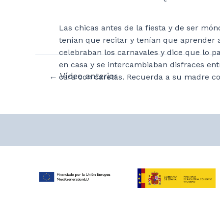
Las chicas antes de la fiesta y de ser mó
tenían que recitar y tenían que aprender a 
celebraban los carnavales y dice que lo p
en casa y se intercambiaban disfraces ent
Navegación
←
Vídeo anterior
cara con caretas. Recuerda a su madre 
de
entradas