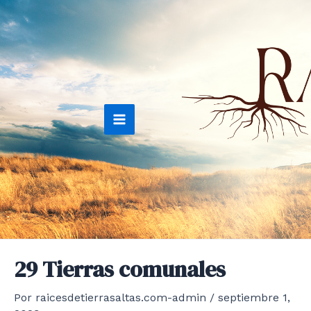
Ir
al
contenido
Main
Menu
29 Tierras comunales
Por
raicesdetierrasaltas.com-admin
/
septiembre 1,