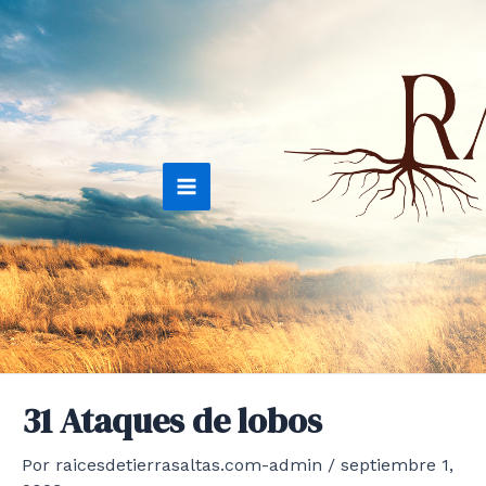
Ir
al
contenido
Main
Menu
31 Ataques de lobos
Por
raicesdetierrasaltas.com-admin
/
septiembre 1,