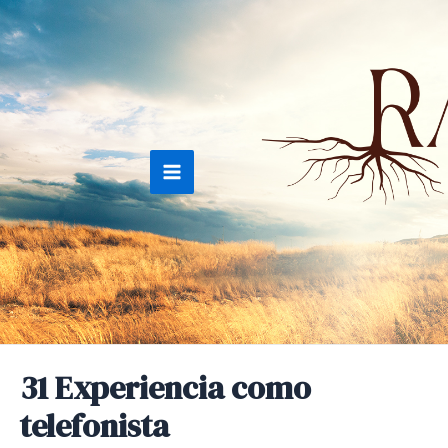
Ir
al
contenido
Main
Menu
31 Experiencia como
telefonista