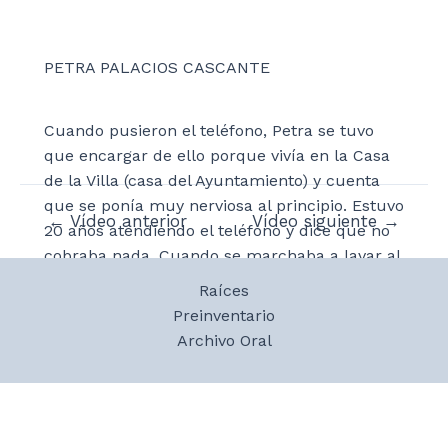
PETRA PALACIOS CASCANTE
Cuando pusieron el teléfono, Petra se tuvo
que encargar de ello porque vivía en la Casa
de la Villa (casa del Ayuntamiento) y cuenta
que se ponía muy nerviosa al principio. Estuvo
Navegación
←
Vídeo anterior
Vídeo siguiente
→
20 años atendiendo el teléfono y dice que no
de
cobraba nada. Cuando se marchaba a lavar al
entradas
río dejaba el teléfono descolgado porque no lo
Raíces
podía atender. Desde Telefónica le daban un
Preinventario
10% de lo que ganaban con las llamadas. Las
Archivo Oral
llamadas telefónicas se hacían a los
familiares y dice que antes de la llamada se
tenía que pedir una conferencia. Cuando
recibía una llamada tenía que dar el aviso.