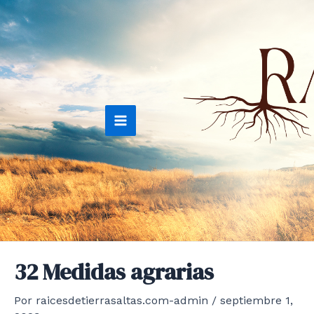
Ir
al
contenido
Main
Menu
32 Medidas agrarias
Por
raicesdetierrasaltas.com-admin
/
septiembre 1,