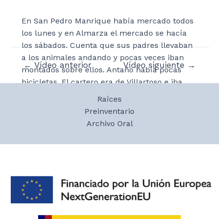
En San Pedro Manrique había mercado todos
los lunes y en Almarza el mercado se hacía
los sábados. Cuenta que sus padres llevaban
a los animales andando y pocas veces iban
Navegación
←
Vídeo anterior
Vídeo siguiente
→
montados sobre ellos. Antaño había pocas
de
bicicletas. El cartero era de Villartoso e iba
entradas
hasta Campos con la yegua, pero cuando este
Raíces
tenía que labrar su mujer iba andando con el
Preinventario
correo en una mochila. Para ir a Soria subían
Archivo Oral
al puerto por Valloria y de ahí iban por
Zanquilez, por donde también pasaba la
exclusiva, un autobús que pasaba por allí. En
aquel autobús se montaba todo el mundo,
hasta las gallinas. A Soria se iba a hacer
recados.