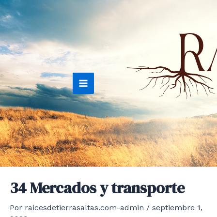
Ir
al
contenido
Main
Menu
34 Mercados y transporte
Por
raicesdetierrasaltas.com-admin
/
septiembre 1,