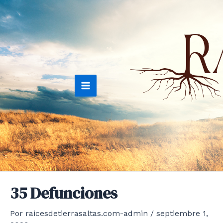
Ir
al
contenido
Main
Menu
35 Defunciones
Por
raicesdetierrasaltas.com-admin
/
septiembre 1,