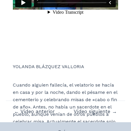
YOLANDA BLÁZQUEZ VALLORIA
Cuando alguien fallecía, el velatorio se hacía
en casa y por la noche, dando el pésame en el
cementerio y celebrando misas de «cabo o fin
de año». Antes, no había un sacerdote en el
Navegación
←
Vídeo anterior
Vídeo siguiente
→
pueblo, aunque venían de otros pueblos a
de
celebrar misa. Actualmente el sacerdote solo
entradas
pasa en fiestas y por funerales.