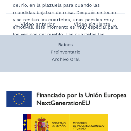
del rio, en la plazuela para cuando las
móndidas bajaban de misa. Después se tocan
y se recitan las cuartetas, unas poesías muy
Navegación
←
Vídeo anterior
Vídeo siguiente
→
emotivas, este momento es muy especial para
de
los vecinos del pueblo. Las cuartetas las
entradas
preparan las móndidas con o sin ayuda. Las
Raíces
poesías suelen ser bastante personales y
Preinventario
abordan temática de la fiesta, recuerdos o
Archivo Oral
demás. Dolores fue y es voluntaria para vestir
a las móndidas, un papel importante en esta
tradición y explica cómo empezó a vestirlas y
todo el proceso.