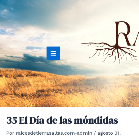
Ir
al
contenido
Main
Menu
35 El Día de las móndidas
Por
raicesdetierrasaltas.com-admin
/
agosto 31,