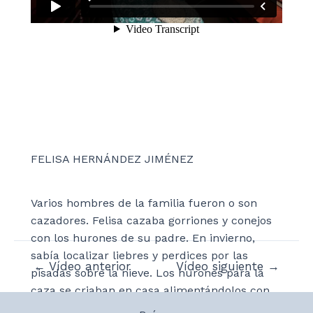
FELISA HERNÁNDEZ JIMÉNEZ
Varios hombres de la familia fueron o son
cazadores. Felisa cazaba gorriones y conejos
con los hurones de su padre. En invierno,
sabía localizar liebres y perdices por las
Navegación
←
Vídeo anterior
Vídeo siguiente
→
pisadas sobre la nieve. Los hurones para la
de
caza se criaban en casa alimentándolos con
entradas
leche e hígados de gorriones.