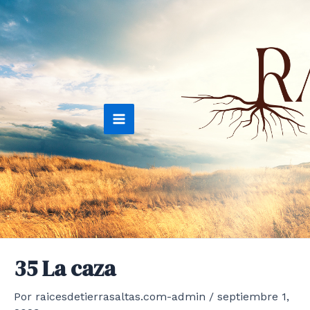
Ir
al
contenido
Main
Menu
35 La caza
Por
raicesdetierrasaltas.com-admin
/
septiembre 1,