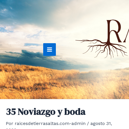
Ir
al
contenido
Main
Menu
35 Noviazgo y boda
Por
raicesdetierrasaltas.com-admin
/
agosto 31,