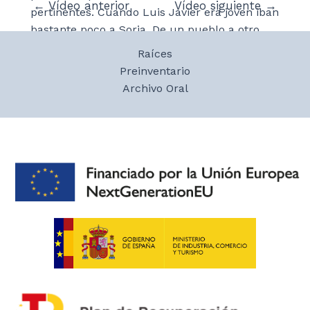
Navegación
←
Vídeo anterior
Vídeo siguiente
→
pertinentes. Cuando Luis Javier era joven iban
de
bastante poco a Soria. De un pueblo a otro
entradas
solían ir con el ganado. Luis Javier comenta
Raíces
que tuvo que estar en León ingresado y en
Preinventario
otra ocasión se partió el brazo saltando hacía
Archivo Oral
una yegua.