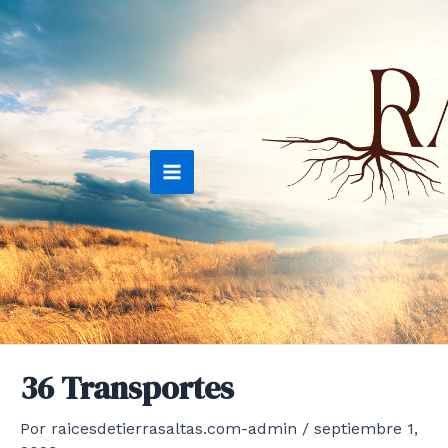
Ir
al
contenido
Main
Menu
36 Transportes
Por
raicesdetierrasaltas.com-admin
/
septiembre 1,