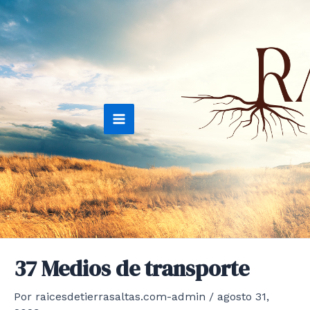
Ir
al
contenido
Main
Menu
37 Medios de transporte
Por
raicesdetierrasaltas.com-admin
/
agosto 31,