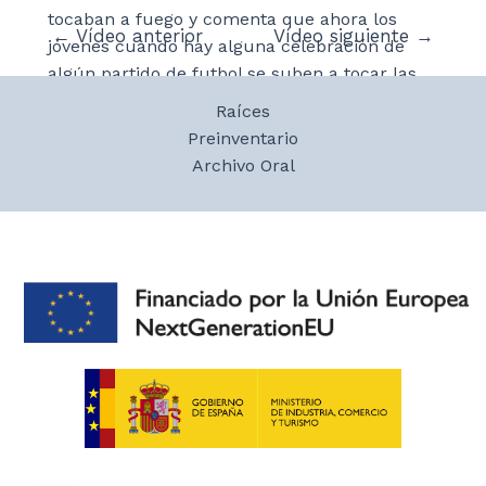
tocaban a fuego y comenta que ahora los
Navegación
←
Vídeo anterior
Vídeo siguiente
→
jóvenes cuando hay alguna celebración de
de
algún partido de futbol se suben a tocar las
entradas
campanas. Dolores opina sobre la gente que
Raíces
toca las campanas sin saber porque muchas
Preinventario
veces se parece al toque de muerto. Se decía
Archivo Oral
que había toques para advertir que alguien se
había perdido.