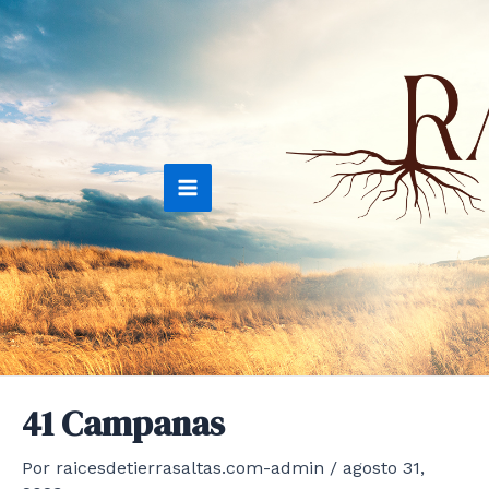
Ir
al
contenido
Main
Menu
41 Campanas
Por
raicesdetierrasaltas.com-admin
/
agosto 31,