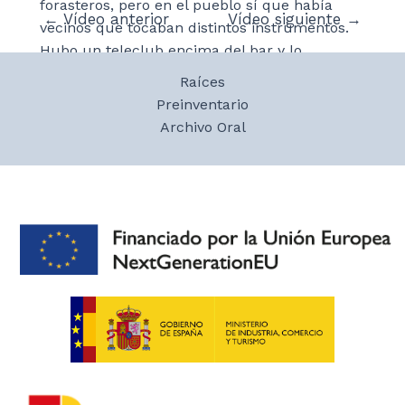
forasteros, pero en el pueblo sí que había
Navegación
←
Vídeo anterior
Vídeo siguiente
→
vecinos que tocaban distintos instrumentos.
de
Hubo un teleclub encima del bar y lo
entradas
promocionaba el Ayuntamiento, durando unos
Raíces
años hasta que la gente comenzó a tener
Preinventario
televisión en casa.
Archivo Oral