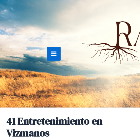
Ir
al
contenido
Main
Menu
41 Entretenimiento en
Vizmanos